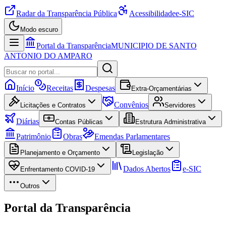
Radar da Transparência Pública
Acessibilidade
e-SIC
Modo escuro
Portal da Transparência
MUNICIPIO DE SANTO
ANTONIO DO AMPARO
Início
Receitas
Despesas
Extra-Orçamentárias
Convênios
Licitações e Contratos
Servidores
Diárias
Contas Públicas
Estrutura Administrativa
Patrimônio
Obras
Emendas Parlamentares
Planejamento e Orçamento
Legislação
Dados Abertos
e-SIC
Enfrentamento COVID-19
Outros
Portal da Transparência